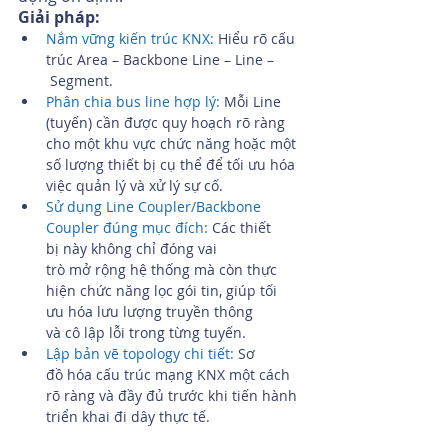
Giải pháp:
Nắm vững kiến trúc KNX:
 Hiểu rõ cấu 
trúc Area – Backbone Line – Line –
 Segment.
Phân chia bus line hợp lý:
 Mỗi Line 
(tuyến) cần được quy hoạch rõ ràng 
cho một khu vực chức năng hoặc một 
số lượng thiết bị cụ thể để tối ưu hóa 
việc quản lý và xử lý sự cố.
Sử dụng Line Coupler/Backbone 
Coupler đúng mục đích:
 Các thiết 
bị này không chỉ đóng vai 
trò mở rộng hệ thống mà còn thực 
hiện chức năng lọc gói tin, giúp tối 
ưu hóa lưu lượng truyền thông 
và cô lập lỗi trong từng tuyến.
Lập bản vẽ topology chi tiết:
 Sơ 
đồ hóa cấu trúc mạng KNX một cách 
rõ ràng và đầy đủ trước khi tiến hành 
triển khai đi dây thực tế.