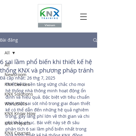
Bài đăng
All
6 sai lầm phổ biến khi thiết kế hệ
All
thống KNX và phương pháp tránh
Newsroom
Đã cập nhật:
26 thg 7, 2025
KNX Devices
Thiết kế là nền tảng vững chắc cho mọi 
hệ thống nhà thông minh hoạt động ổn 
KNX Solutions
định và hiệu quả. Đặc biệt với tiêu chuẩn 
KNX, một sai sót nhỏ trong giai đoạn thiết 
WorldSkills
kế có thể dẫn đến những hệ quả nghiêm 
KNX Know How
trọng, gây lãng phí lớn về thời gian và chi 
phí khắc phục. Bài viết này sẽ đi sâu 
KNX Projects
phân tích 6 sai lầm phổ biến nhất trong 
KNX Courses
quá trình thiết kế hệ thống KNX, đồng 