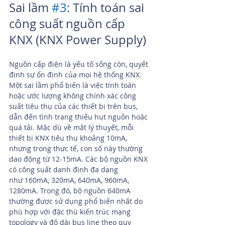
Sai lầm 
#3
: Tính toán sai 
công suất nguồn cấp 
KNX (KNX Power Supply)
Nguồn cấp điện là yếu tố sống còn, quyết 
định sự ổn định của mọi hệ thống KNX. 
Một sai lầm phổ biến là việc tính toán 
hoặc ước lượng không chính xác công 
suất tiêu thụ của các thiết bị trên bus, 
dẫn đến tình trạng thiếu hụt nguồn hoặc 
quá tải. Mặc dù về mặt lý thuyết, mỗi 
thiết bị KNX tiêu thụ khoảng 10mA, 
nhưng trong thực tế, con số này thường 
dao động từ 12-15mA. Các bộ nguồn KNX 
có công suất danh định đa dạng 
như 160mA, 320mA, 640mA, 960mA, 
1280mA. Trong đó, bộ nguồn 640mA 
thường được sử dụng phổ biến nhất do 
phù hợp với đặc thù kiến trúc mạng 
topology và độ dài bus line theo quy 