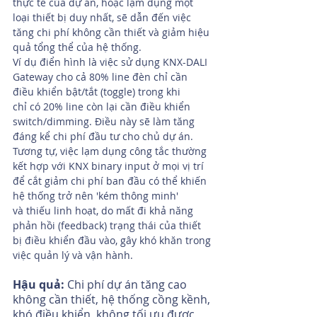
thực tế của dự án, hoặc lạm dụng một 
loại thiết bị duy nhất, sẽ dẫn đến việc 
tăng chi phí không cần thiết và giảm hiệu 
quả tổng thể của hệ thống.
Ví dụ điển hình là việc sử dụng KNX-DALI 
Gateway cho cả 80% line đèn chỉ cần 
điều khiển bật/tắt (toggle) trong khi 
chỉ có 20% line còn lại cần điều khiển 
switch/dimming. Điều này sẽ làm tăng 
đáng kể chi phí đầu tư cho chủ dự án. 
Tương tự, việc lạm dụng công tắc thường 
kết hợp với KNX binary input ở mọi vị trí 
để cắt giảm chi phí ban đầu có thể khiến 
hệ thống trở nên 'kém thông minh' 
và thiếu linh hoạt, do mất đi khả năng 
phản hồi (feedback) trạng thái của thiết 
bị điều khiển đầu vào, gây khó khăn trong 
việc quản lý và vận hành.
Hậu quả:
 Chi phí dự án tăng cao 
không cần thiết, hệ thống cồng kềnh, 
khó điều khiển, không tối ưu được 