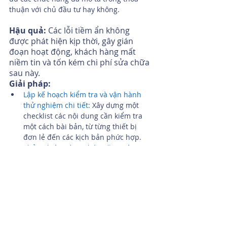
thuận với chủ đầu tư hay không.
Hậu quả: 
Các lỗi tiềm ẩn không 
được phát hiện kịp thời, gây gián 
đoạn hoạt động, khách hàng mất 
niềm tin và tốn kém chi phí sửa chữa 
sau này.
Giải pháp:
Lập kế hoạch kiểm tra và vận hành 
thử nghiệm chi tiết:
 Xây dựng một 
checklist các nội dung cần kiểm tra 
một cách bài bản, từ từng thiết bị 
đơn lẻ đến các kịch bản phức hợp.
Thử nghiệm từng chức năng riêng 
biệt: 
Kiểm tra từng thiết bị điều 
khiển (đèn, rèm, cảm biến...) để đảm 
bảo chúng hoạt động đúng 
như mong đợi.
Kiểm tra tổng thể 
hệ thống:
 Thử nghiệm các kịch bản 
tự động hóa và các chế độ hoạt động 