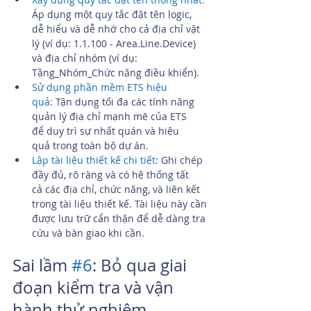
Áp dụng một quy tắc đặt tên logic, 
dễ hiểu và dễ nhớ cho cả địa chỉ vật 
lý (ví dụ: 1.1.100 - Area.Line.Device) 
và địa chỉ nhóm (ví dụ: 
Tầng_Nhóm_Chức năng điều khiển).
Sử dụng phần mềm ETS hiệu 
quả:
 Tận dụng tối đa các tính năng 
quản lý địa chỉ mạnh mẽ của ETS 
để duy trì sự nhất quán và hiệu 
quả trong toàn bộ dự án.
Lập tài liệu thiết kế chi tiết:
 Ghi chép 
đầy đủ, rõ ràng và có hệ thống tất 
cả các địa chỉ, chức năng, và liên kết 
trong tài liệu thiết kế. Tài liệu này cần 
được lưu trữ cẩn thận để dễ dàng tra 
cứu và bàn giao khi cần.
Sai lầm 
#6
: Bỏ qua giai 
đoạn kiểm tra và vận 
hành thử nghiệm