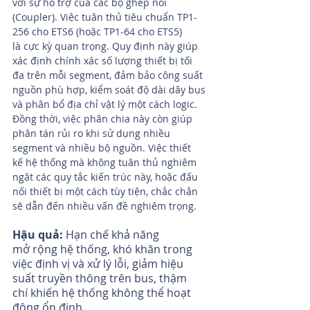
với sự hỗ trợ của các bộ ghép nối 
(Coupler). Việc tuân thủ tiêu chuẩn TP1-
256 cho ETS6 (hoặc TP1-64 cho ETS5) 
là cực kỳ quan trọng. Quy định này giúp 
xác định chính xác số lượng thiết bị tối 
đa trên mỗi segment, đảm bảo công suất 
nguồn phù hợp, kiểm soát độ dài dây bus 
và phân bổ địa chỉ vật lý một cách logic. 
Đồng thời, việc phân chia này còn giúp 
phân tán rủi ro khi sử dụng nhiều 
segment và nhiều bộ nguồn. Việc thiết 
kế hệ thống mà không tuân thủ nghiêm 
ngặt các quy tắc kiến trúc này, hoặc đấu 
nối thiết bị một cách tùy tiện, chắc chắn 
sẽ dẫn đến nhiều vấn đề nghiêm trọng.
Hậu quả:
 Hạn chế khả năng 
mở rộng hệ thống, khó khăn trong 
việc định vị và xử lý lỗi, giảm hiệu 
suất truyền thông trên bus, thậm 
chí khiến hệ thống không thể hoạt 
động ổn định.