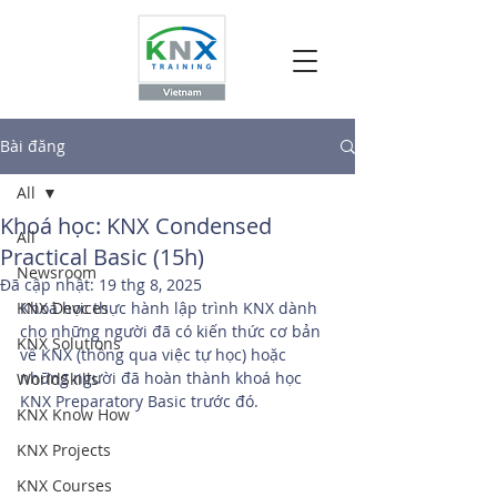
Bài đăng
All
Khoá học: KNX Condensed
All
Practical Basic (15h)
Newsroom
Đã cập nhật:
19 thg 8, 2025
KNX Devices
Khoá học thực hành lập trình KNX dành 
cho những người đã có kiến thức cơ bản 
KNX Solutions
về KNX (thông qua việc tự học) hoặc 
những người đã hoàn thành khoá học 
WorldSkills
KNX Preparatory Basic trước đó. 
KNX Know How
KNX Projects
KNX Courses