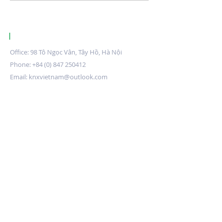
Phân tích toàn diện về
và cách khắc p
tăng trưởng, động lực và
cơ hội
|
KNX CERTIFIED TRAINING CENTRE VIETNAM.
Office: 98 Tô Ngọc Vân, Tây Hồ, Hà Nội
Phone:
+84 (0) 847 250412
Email:
knxvietnam@outlook.com
Đăng ký nhận bản tin
Submit
Về chúng tôi
Giới thiệu
Khóa học KNX
Tin tức