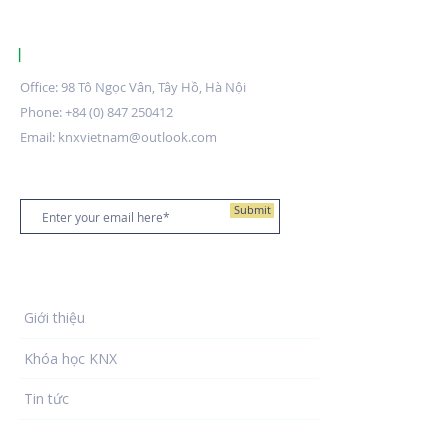
|
KNX CERTIFIED TRAINING CENTRE VIETNAM.
Office: 98 Tô Ngọc Vân, Tây Hồ, Hà Nội
Phone:
+84 (0) 847 250412
Email:
knxvietnam@outlook.com
Đăng ký nhận bản tin
Submit
Về chúng tôi
Giới thiệu
Khóa học KNX
Tin tức
Đối tác đào tạo