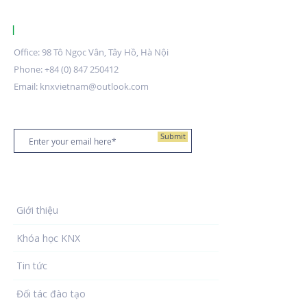
|
KNX CERTIFIED TRAINING CENTRE VIETNAM.
Office: 98 Tô Ngọc Vân, Tây Hồ, Hà Nội
Phone:
+84 (0) 847 250412
Email:
knxvietnam@outlook.com
Đăng ký nhận bản tin
Submit
Về chúng tôi
Giới thiệu
Khóa học KNX
Tin tức
Đối tác đào tạo