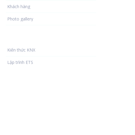
Khách hàng
Photo gallery
Thư viện KNX
Kiến thức KNX
Lập trình ETS
Thiết bị KNX
Dự án KNX
Lắp đặt điện
Tài nguyên
Trợ giúp