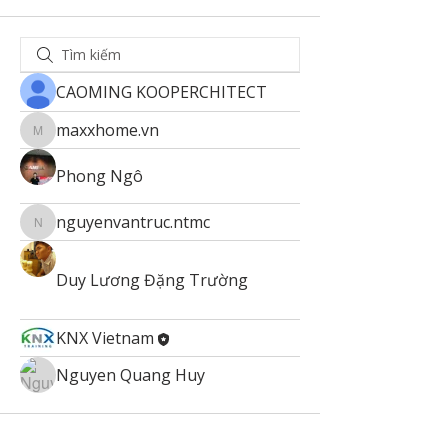
CAOMING KOOPERCHITECT
maxxhome.vn
maxxhome.vn
Phong Ngô
nguyenvantruc.ntmc
nguyenvantruc.ntmc
Duy Lương Đặng Trường
KNX Vietnam
Nguyen Quang Huy