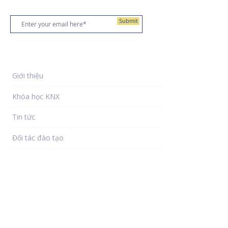
Đăng ký nhận bản tin
Submit
Về chúng tôi
Giới thiệu
Khóa học KNX
Tin tức
Đối tác đào tạo
Khách hàng
Photo gallery
Thư viện KNX