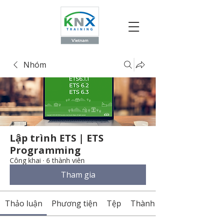
Nhóm
Lập trình ETS | ETS
Programming
Công khai
·
6 thành viên
Tham gia
Thảo luận
Phương tiện
Tệp
Thành viên