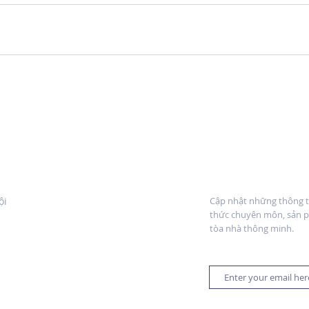
NTRE VIETNAM.
Đăng ký nhận bản
ội
Cập nhật những thông ti
thức chuyên môn, sản p
tòa nhà thông minh.