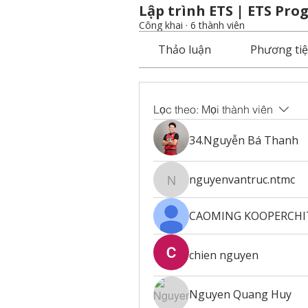
Lập trình ETS | ETS Pr
Công khai
·
6 thành viên
Thảo luận
Phương ti
Lọc theo:
Mọi thành viên
34.Nguyễn Bá Thanh
nguyenvantruc.ntmc
nguyenvantruc.ntmc
CAOMING KOOPERCHI
chien nguyen
Nguyen Quang Huy