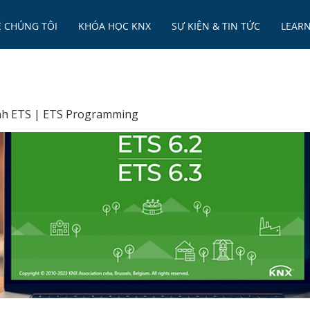
Ề CHÚNG TÔI
KHÓA HỌC KNX
SỰ KIỆN & TIN TỨC
LEAR
ình ETS | ETS Programming