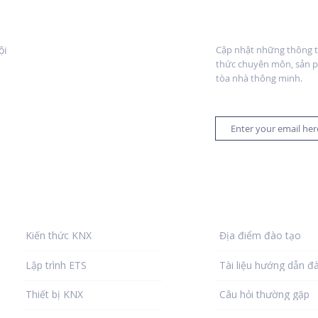
NTRE VIETNAM.
Đăng ký nhận bản
ội
Cập nhật những thông ti
thức chuyên môn, sản p
tòa nhà thông minh.
Thư viện KNX
Trợ giúp
Kiến thức KNX
Địa điểm đào tạo
Lập trình ETS
Tài liệu hướng dẫn đ
Thiết bị KNX
Câu hỏi thường gặp