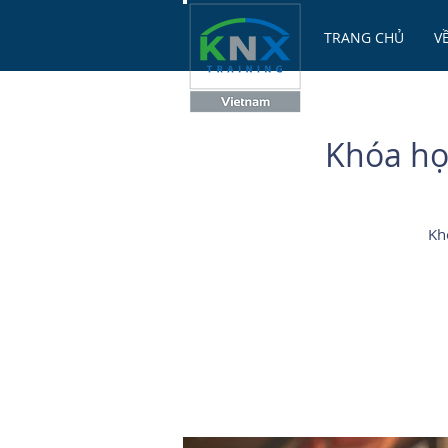
TRANG CHỦ
V
Khóa học
Kh