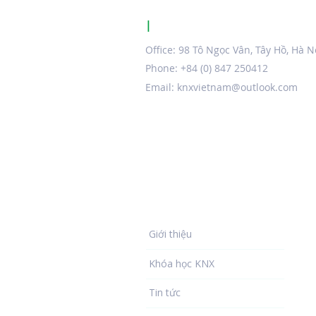
|
KNX CERTIFIED TRAINING CE
Office: 98 Tô Ngọc Vân, Tây Hồ, Hà N
Phone: +84 (0) 847 250412
Email:
knxvietnam@outlook.com
Về chúng tôi
Giới thiệu
Khóa học KNX
Tin tức