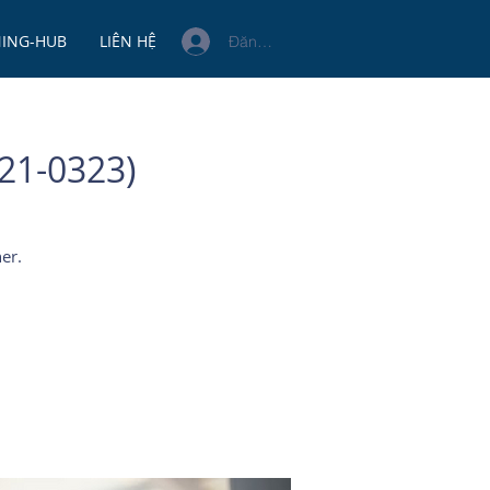
NING-HUB
LIÊN HỆ
Đăng nhập
(21-0323)
er.