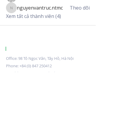
nguyenvantruc.ntmc
Theo dõi
nguyenvantruc.ntmc
Xem tất cả thành viên (4)
|
KNX CERTIFIED TRAINING CENTRE VIETNAM.
Office: 98 Tô Ngọc Vân, Tây Hồ, Hà Nội
Phone:
+84 (0) 847 250412
Email:
knxvietnam@outlook.com
Đăng ký nhận bản tin
Submit
Về chúng tôi
Giới thiệu