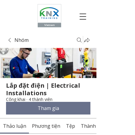
Nhóm
Lắp đặt điện | Electrical
Installations
Công khai
·
4 thành viên
Tham gia
Thảo luận
Phương tiện
Tệp
Thành viên