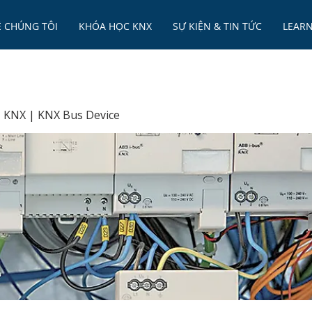
Ề CHÚNG TÔI
KHÓA HỌC KNX
SỰ KIỆN & TIN TỨC
LEAR
ị KNX | KNX Bus Device