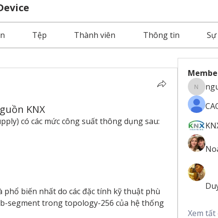
Device
ện
Tệp
Thành viên
Thông tin
Sự
Membe
ngu
nguyenv
CA
nguồn KNX
ply) có các mức công suất thông dụng sau:
KN
No
Du
phổ biến nhất do các đặc tính kỹ thuật phù 
ub-segment trong topology-256 của hệ thống 
Xem tất 