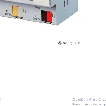
82 lượt xem
NTRE VIETNAM.
Đăng ký nhận bản
ội
Cập nhật những thông ti
thức chuyên môn, sản p