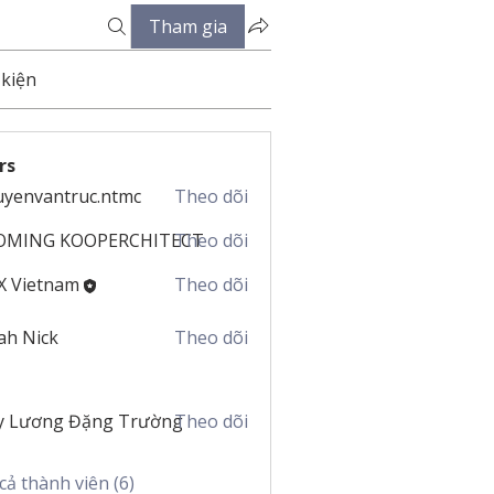
Tham gia
 kiện
rs
yenvantruc.ntmc
Theo dõi
antruc.ntmc
OMING KOOPERCHITECT
Theo dõi
X Vietnam
Theo dõi
ah Nick
Theo dõi
y Lương Đặng Trường
Theo dõi
cả thành viên (6)