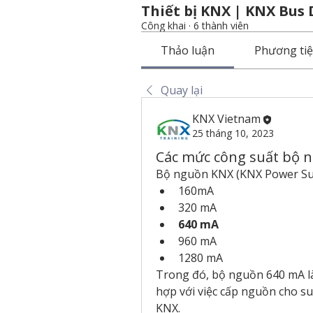
Thiết bị KNX | KNX Bus 
Công khai
·
6 thành viên
Thảo luận
Phương ti
Quay lại
KNX Vietnam
25 tháng 10, 2023
Các mức công suất bộ 
Bộ nguồn KNX (KNX Power Sup
160mA
320 mA
640 mA
960 mA
1280 mA
Trong đó, bộ nguồn 640 mA là 
hợp với việc cấp nguồn cho s
KNX. 