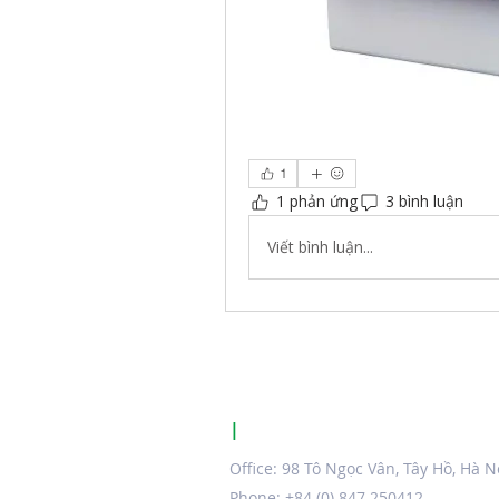
1
1 phản ứng
3 bình luận
Viết bình luận...
|
KNX CERTIFIED TRAINING CE
Office: 98 Tô Ngọc Vân, Tây Hồ, Hà N
Phone: +84 (0) 847 250412