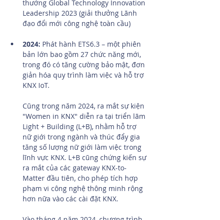
thưởng Global Technology Innovation 
Leadership 2023 (giải thưởng Lãnh 
đạo đổi mới công nghệ toàn cầu)
2024:
 Phát hành ETS6.3 – một phiên 
bản lớn bao gồm 27 chức năng mới, 
trong đó có tăng cường bảo mật, đơn 
giản hóa quy trình làm việc và hỗ trợ 
KNX IoT.
Cũng trong năm 2024, ra mắt sự kiện 
"Women in KNX" diễn ra tại triển lãm 
Light + Building (L+B), nhằm hỗ trợ 
nữ giới trong ngành và thúc đẩy gia 
tăng số lượng nữ giới làm việc trong 
lĩnh vực KNX. L+B cũng chứng kiến sự 
ra mắt của các gateway KNX-to-
Matter đầu tiên, cho phép tích hợp 
phạm vi công nghệ thông minh rộng 
hơn nữa vào các cài đặt KNX.
Vào tháng 4 năm 2024, chương trình 