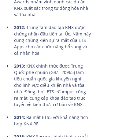
Awards nhằm vinh danh các dự án 
KNX xuất sắc trong tự động hóa nhà 
và tòa nhà.
2012:
 Trung tâm đào tạo KNX được 
chứng nhận đầu tiên tại Úc. Năm này 
cũng chứng kiến sự ra mắt của ETS 
Apps cho các chức năng bổ sung và 
cá nhân hóa.
2013:
 KNX chính thức được Trung 
Quốc phê chuẩn (GB/T 20965) làm 
tiêu chuẩn quốc gia khuyến nghị 
cho lĩnh vực điều khiển nhà và tòa 
nhà. Đồng thời, ETS eCampus cũng 
ra mắt, cung cấp khóa đào tạo trực 
tuyến về kiến thức cơ bản về KNX.
2014:
 Ra mắt ETS5 với khả năng tích 
hợp KNX RF.
2015:
 KNX Secure chính thức ra mắt, 