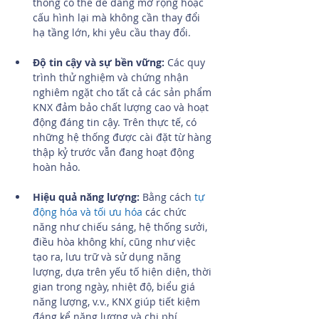
thống có thể dễ dàng mở rộng hoặc 
cấu hình lại mà không cần thay đổi 
hạ tầng lớn, khi yêu cầu thay đổi.
Độ tin cậy và sự bền vững:
 Các quy 
trình thử nghiệm và chứng nhận 
nghiêm ngặt cho tất cả các sản phẩm 
KNX đảm bảo chất lượng cao và hoạt 
động đáng tin cậy. Trên thực tế, có 
những hệ thống được cài đặt từ hàng 
thập kỷ trước vẫn đang hoạt động 
hoàn hảo.
Hiệu quả năng lượng:
 Bằng cách 
tự 
động hóa và tối ưu hóa
 các chức 
năng như chiếu sáng, hệ thống sưởi, 
điều hòa không khí, cũng như việc 
tạo ra, lưu trữ và sử dụng năng 
lượng, dựa trên yếu tố hiện diện, thời 
gian trong ngày, nhiệt độ, biểu giá 
năng lượng, v.v., KNX giúp tiết kiệm 
đáng kể năng lượng và chi phí.