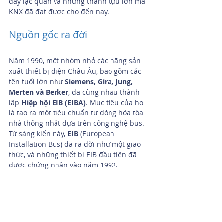
đầy lạc quan và những thành tựu lớn mà 
KNX đã đạt được cho đến nay.
Nguồn gốc ra đời
Năm 1990, một nhóm nhỏ các hãng sản 
xuất thiết bị điện Châu Âu, bao gồm các 
tên tuổi lớn như 
Siemens, Gira, Jung, 
Merten và Berker
, đã cùng nhau thành 
lập 
Hiệp hội EIB (EIBA)
. Mục tiêu của họ 
là tạo ra một tiêu chuẩn tự động hóa tòa 
nhà thống nhất dựa trên công nghệ bus. 
Từ sáng kiến này, 
EIB
 (European 
Installation Bus) đã ra đời như một giao 
thức, và những thiết bị EIB đầu tiên đã 
được chứng nhận vào năm 1992.