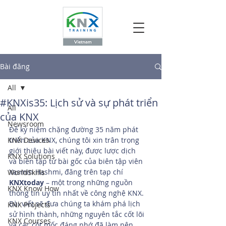
Bài đăng
All
#KNXis35: Lịch sử và sự phát triển
All
của KNX
Newsroom
Để kỷ niệm chặng đường 35 năm phát 
KNX Devices
triển của KNX, chúng tôi xin trân trọng 
giới thiệu bài viết này, được lược dịch 
KNX Solutions
và biên tập từ bài gốc của biên tập viên 
Yasmin Hashmi, đăng trên tạp chí 
WorldSkills
KNXtoday 
– một trong những nguồn 
KNX Know How
thông tin uy tín nhất về công nghệ KNX. 
Bài viết sẽ đưa chúng ta khám phá lịch 
KNX Projects
sử hình thành, những nguyên tắc cốt lõi 
KNX Courses
và các cột mốc đáng nhớ đã làm nên 