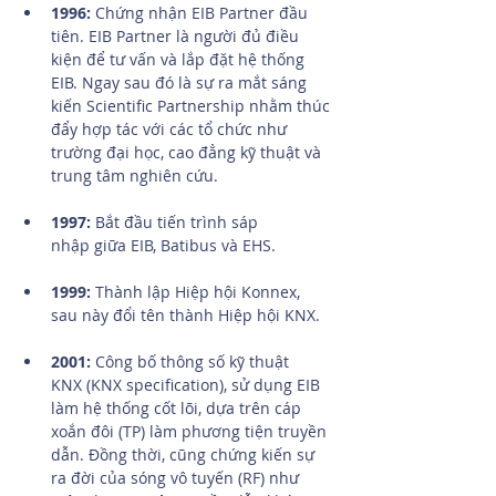
1996: 
Chứng nhận EIB Partner đầu 
tiên. EIB Partner là người đủ điều 
kiện để tư vấn và lắp đặt hệ thống 
EIB. Ngay sau đó là sự ra mắt sáng 
kiến Scientific Partnership nhằm thúc 
đẩy hợp tác với các tổ chức như 
trường đại học, cao đẳng kỹ thuật và 
trung tâm nghiên cứu.
1997: 
Bắt đầu tiến trình sáp 
nhập giữa EIB, Batibus và EHS.
1999:
 Thành lập Hiệp hội Konnex, 
sau này đổi tên thành Hiệp hội KNX.
2001:
 Công bố thông số kỹ thuật 
KNX (KNX specification), sử dụng EIB 
làm hệ thống cốt lõi, dựa trên cáp 
xoắn đôi (TP) làm phương tiện truyền 
dẫn. Đồng thời, cũng chứng kiến sự 
ra đời của sóng vô tuyến (RF) như 