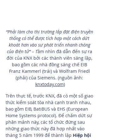
“Phải làm cho thị trường lắp đặt điện truyền 
thống có thể được tích hợp một cách dứt 
khoát hơn vào sự phát triển nhanh chóng 
của điện tử” – T
ầm nhìn đã dẫn đến sự ra 
đời của KNX bởi các thành viên sáng lập, 
bao gồm các nhà đồng sáng chế EIB 
Franz Kammerl (trái) và Wolfram Friedl 
(phải) của Siemens. (nguồn ảnh: 
knxtoday.com
)
Trên thực tế, trước KNX, đã có một số giao 
thức kiểm soát tòa nhà cạnh tranh nhau, 
bao gồm EIB, BatiBUS và EHS (European 
Home Systems protocol). Để chấm dứt sự 
phân mảnh này, các tổ chức đứng sau 
những giao thức này đã hợp nhất vào 
tháng 5 năm 1999 để thành lập 
Hiệp hội 