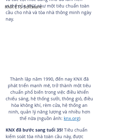
vị thế của KNX như một tiêu chuẩn toàn 
KNX ETS Software
cầu cho nhà và tòa nhà thông minh ngày 
nay.
Thành lập năm 1990, đến nay KNX đã 
phát triển mạnh mẽ, trở thành một tiêu 
chuẩn phổ biến trong việc điều khiển 
chiếu sáng, hệ thống sưởi, thông gió, điều 
hòa không khí, rèm cửa, hệ thống an 
ninh, quản lý năng lượng và nhiều hơn 
thế nữa (nguồn ảnh: 
knx.org
)
KNX đã bước sang tuổi 35!
 Tiêu chuẩn 
kiểm soát tòa nhà toàn cầu này, được 